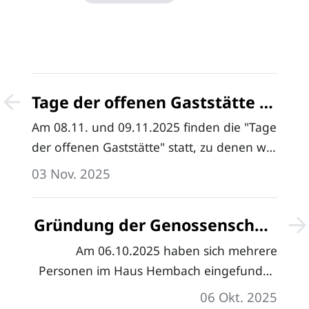
Tage der offenen Gaststätte -
Zeitplan
Am 08.11. und 09.11.2025 finden die "Tage
der offenen Gaststätte" statt, zu denen wir
alle Wipperfelder und alle anderen
03 Nov. 2025
Interessenten herzlich einladen möchten.
Samstag ab 17:00 Uhr, Sonntag ab
Gründung der Genossenschaft
11:00 Uhr.…
Haus Hembach eG
Am 06.10.2025 haben sich mehrere
Personen im Haus Hembach eingefunden
um die Gründung einer eingetragenen
06 Okt. 2025